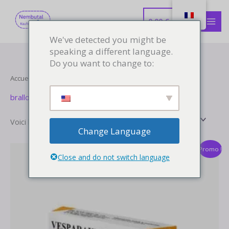
Aller
MEN
au
0.00
€
PRIN
contenu
We've detected you might be
speaking a different language.
Do you want to change to:
Accueil
/ Produits identifiés “brallobarbital zu verkaufen”
brallobarbital zu verkaufen
Voici le seul résultat
Change Language
Plage
Promo !
de
Close and do not switch language
prix :
180.00 €
à
1,180.00 €