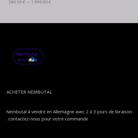
à
580.00
€
–
1,999.00
€
1
,
9
9
9
.
0
0
€
ACHETER NEMBUTAL
Nembutal à vendre en Allemagne avec 2 à 3 jours de livraison
. contactez-nous pour votre commande