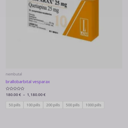
nembutal
brallobarbital vesparax
Note
180.00
€
–
1,180.00
€
0
sur
5
50 pills
100 pills
200 pills
500 pills
1000 pills