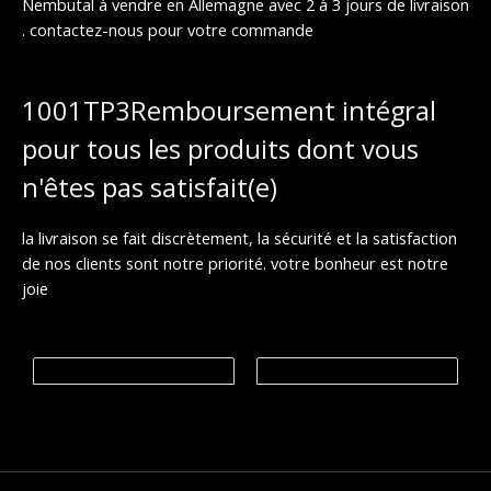
Nembutal à vendre en Allemagne avec 2 à 3 jours de livraison
0
€
. contactez-nous pour votre commande
à
€
1
,
9
1001TP3Remboursement intégral
9
9
pour tous les produits dont vous
.
0
n'êtes pas satisfait(e)
0
€
la livraison se fait discrètement, la sécurité et la satisfaction
de nos clients sont notre priorité. votre bonheur est notre
joie