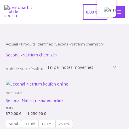
Aller
MEN
au
0.00
€
PRIN
contenu
Accueil
/ Produits identifiés “Seconal-Natrium chemisch”
Seconal-Natrium chemisch
Voici le seul résultat
Plage
de
prix :
nembutal
370.00 €
Seconal Natrium kaufen online
à
1,250.00 €
Note
370.00
€
–
1,250.00
€
0
sur
5
50 ml
100 ml
120 ml
250 ml