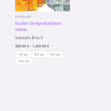
nembutal
Kaufen Sie Aprobarbiton
online
Valutato
0
su 5
360.00
€
-
1,260.00
€
100 pils
200 pils
500 pils
1000 pls