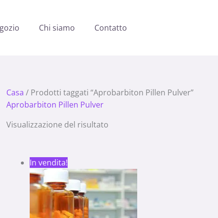
gozio
Chi siamo
Contatto
Casa
/ Prodotti taggati “Aprobarbiton Pillen Pulver”
Aprobarbiton Pillen Pulver
Visualizzazione del risultato
Fascia
In vendita!
di
prezzo:
da
360.00 €
a
1,260.00 €