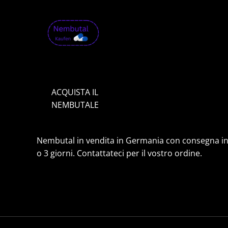
0
€
a
1
,
9
9
9
.
ACQUISTA IL
0
0
NEMBUTALE
€
Nembutal in vendita in Germania con consegna in
o 3 giorni. Contattateci per il vostro ordine.