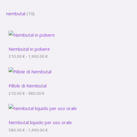
r
p
nembutal
10
c
r
a
o
d
F
a
o
s
c
Nembutal in polvere
t
i
310.00
€
-
1,900.00
€
a
t
d
i
i
F
p
a
r
s
e
c
Pillole di Nembutal
z
i
210.00
€
-
980.00
€
z
a
o
d
:
i
F
d
p
a
a
r
s
3
e
c
Nembutal liquido per uso orale
1
z
i
580.00
€
-
1,999.00
€
0
z
a
.
o