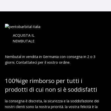
d
0
:
i
0
d
p
a
r
€
2
e
a
1
z
1
0
z
,
.
o
9
0
:
ACQUISTA IL
0
0
d
NEMBUTALE
0
a
.
€
5
0
a
8
0
9
0
Nembutal in vendita in Germania con consegna in 2 o 3
8
.
giorni. Contattateci per il vostro ordine.
€
0
0
.
0
0
0
€
100%ige rimborso per tutti i
a
€
1
prodotti di cui non si è soddisfatti
,
9
9
la consegna è discreta, la sicurezza e la soddisfazione dei
9
.
nostri clienti sono la nostra priorità. la vostra felicità è la
0