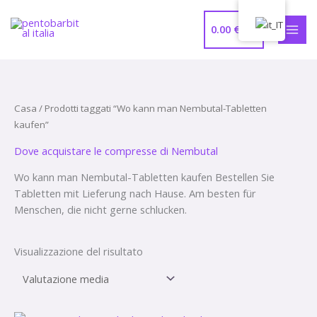
Vai
MEN
al
0.00
€
PRIN
contenuto
Casa
/ Prodotti taggati “Wo kann man Nembutal-Tabletten
kaufen”
Dove acquistare le compresse di Nembutal
Wo kann man Nembutal-Tabletten kaufen Bestellen Sie
Tabletten mit Lieferung nach Hause. Am besten für
Menschen, die nicht gerne schlucken.
Visualizzazione del risultato
Fascia