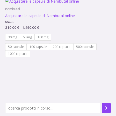
di
prezzo:
nembutal
da
Acquistare le capsule di Nembutal online
210.00 €
a
1,490.00 €
Valutato
210.00
€
-
1,490.00
€
4.75
su 5
30 mg
60 mg
100 mg
50 capsule
100 capsule
200 capsule
500 capsule
1000 capsule
C
1
e
0