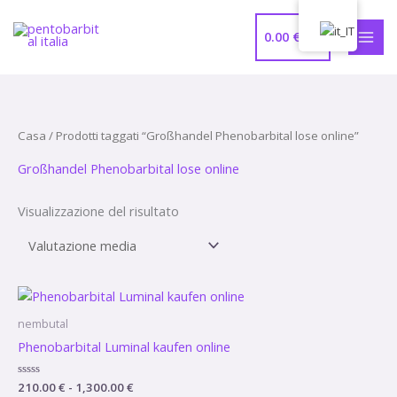
Vai
MEN
al
0.00
€
PRIN
contenuto
Casa
/ Prodotti taggati “Großhandel Phenobarbital lose online”
Großhandel Phenobarbital lose online
Visualizzazione del risultato
Fascia
di
prezzo:
nembutal
da
Phenobarbital Luminal kaufen online
210.00 €
a
1,300.00 €
Valutato
210.00
€
-
1,300.00
€
0