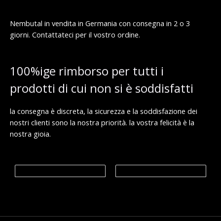
.
€
5
0
a
8
0
9
0
Nembutal in vendita in Germania con consegna in 2 o 3
8
.
giorni. Contattateci per il vostro ordine.
€
0
0
.
0
0
0
€
100%ige rimborso per tutti i
a
€
1
prodotti di cui non si è soddisfatti
,
9
9
la consegna è discreta, la sicurezza e la soddisfazione dei
9
.
nostri clienti sono la nostra priorità. la vostra felicità è la
0
nostra gioia.
0
€