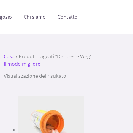
gozio
Chi siamo
Contatto
Casa
/ Prodotti taggati “Der beste Weg”
Il modo migliore
Visualizzazione del risultato
Fascia
di
prezzo:
da
210.00 €
a
980.00 €