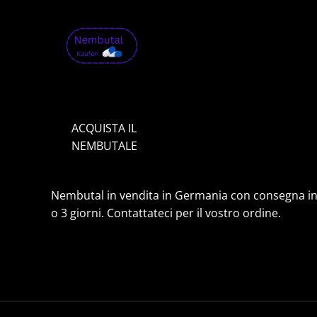
0
€
a
1
,
9
9
9
.
ACQUISTA IL
0
0
NEMBUTALE
€
Nembutal in vendita in Germania con consegna in
o 3 giorni. Contattateci per il vostro ordine.