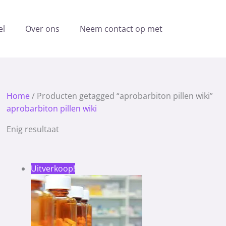
el
Over ons
Neem contact op met
Home
/ Producten getagged “aprobarbiton pillen wiki”
aprobarbiton pillen wiki
Enig resultaat
Prijsklasse:
Uitverkoop!
360.00 €
tot
1,260.00 €