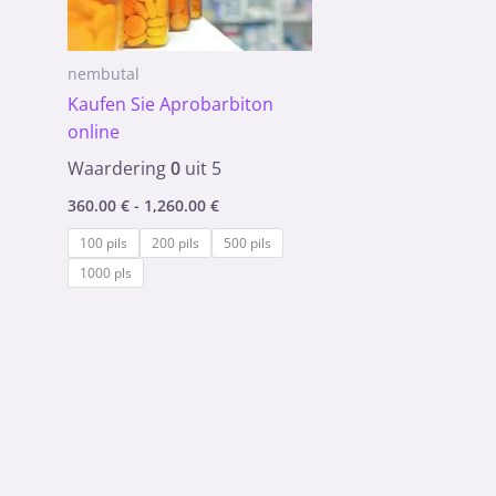
nembutal
Kaufen Sie Aprobarbiton
online
Waardering
0
uit 5
360.00
€
-
1,260.00
€
100 pils
200 pils
500 pils
1000 pls