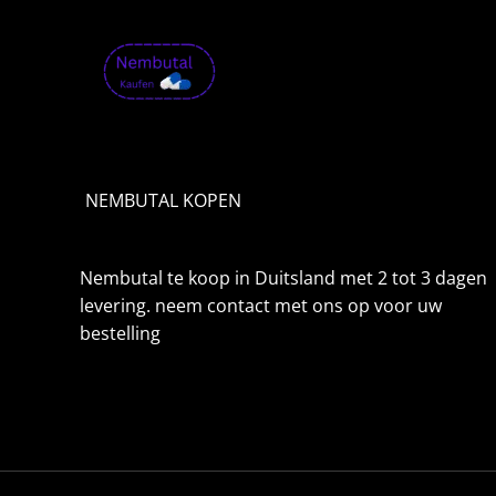
t
1
,
9
9
9
.
0
0
NEMBUTAL KOPEN
€
Nembutal te koop in Duitsland met 2 tot 3 dagen
levering. neem contact met ons op voor uw
bestelling