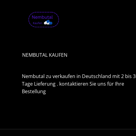
s
1
,
9
9
9
.
0
0
NEMBUTAL KAUFEN
€
Nembutal zu verkaufen in Deutschland mit 2 bis 3
Tage Lieferung . kontaktieren Sie uns für Ihre
Bestellung