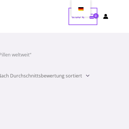
0.00
€
illen weltweit“