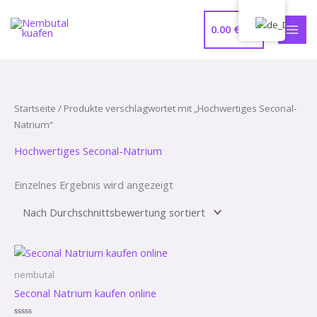
Zum
MAI
Inhalt
0.00
€
MEN
springen
Startseite
/ Produkte verschlagwortet mit „Hochwertiges Seconal-
Natrium“
Hochwertiges Seconal-Natrium
Einzelnes Ergebnis wird angezeigt
Preisspanne:
370.00 €
bis
nembutal
1,250.00 €
Seconal Natrium kaufen online