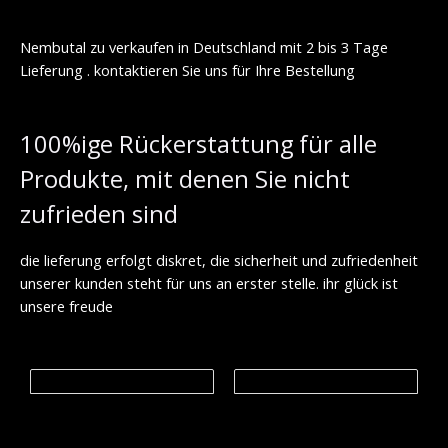
0
9
0
8
0
€
0
Nembutal zu verkaufen in Deutschland mit 2 bis 3 Tage
.
€
Lieferung . kontaktieren Sie uns für Ihre Bestellung
0
b
0
i
s
€
1
100%ige Rückerstattung für alle
,
9
Produkte, mit denen Sie nicht
9
9
zufrieden sind
.
0
0
die lieferung erfolgt diskret, die sicherheit und zufriedenheit
unserer kunden steht für uns an erster stelle. ihr glück ist
€
unsere freude