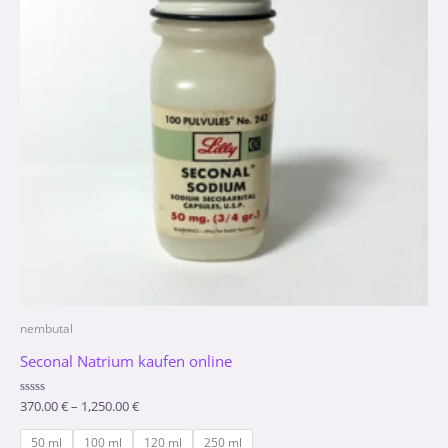
nembutal
Seconal Natrium kaufen online
Bewertet
370.00
€
–
1,250.00
€
mit
0
von
50 ml
100 ml
120 ml
250 ml