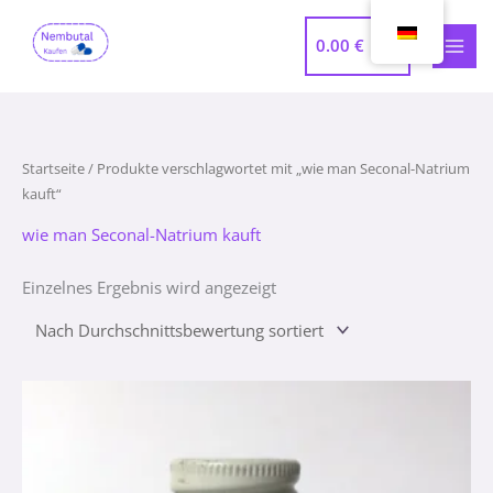
Zum
MAI
Inhalt
0.00
€
MEN
springen
Startseite
/ Produkte verschlagwortet mit „wie man Seconal-Natrium
kauft“
wie man Seconal-Natrium kauft
Einzelnes Ergebnis wird angezeigt
Preisspanne:
370.00 €
bis
1,250.00 €