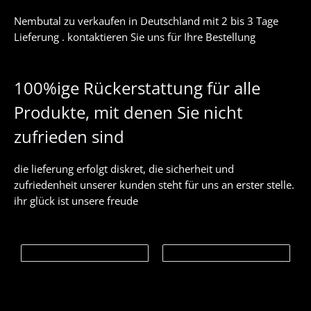
0
Nembutal zu verkaufen in Deutschland mit 2 bis 3 Tage
€
Lieferung . kontaktieren Sie uns für Ihre Bestellung
b
i
s
1
100%ige Rückerstattung für alle
,
9
Produkte, mit denen Sie nicht
9
9
zufrieden sind
.
0
0
die lieferung erfolgt diskret, die sicherheit und
zufriedenheit unserer kunden steht für uns an erster stelle.
€
ihr glück ist unsere freude