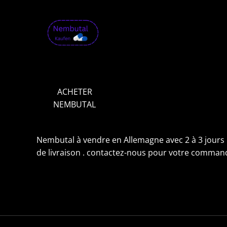
1
,
9
9
9
.
0
0
€
ACHETER
NEMBUTAL
Nembutal à vendre en Allemagne avec 2 à 3 jours
de livraison . contactez-nous pour votre comman