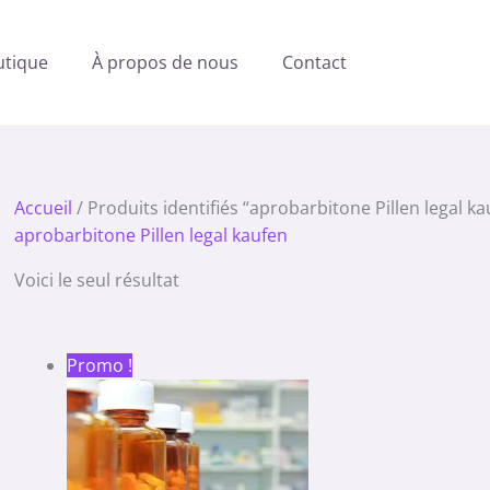
utique
À propos de nous
Contact
Accueil
/ Produits identifiés “aprobarbitone Pillen legal ka
aprobarbitone Pillen legal kaufen
Voici le seul résultat
Plage
Promo !
de
prix :
360.00 €
à
1,260.00 €