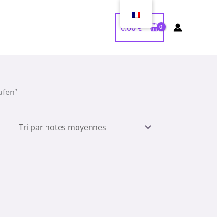
0.00
€
ufen”