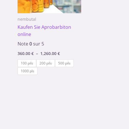
nembutal
Kaufen Sie Aprobarbiton
online
Note
0
sur 5
360.00
€
–
1,260.00
€
100 pils
200 pils
500 pils
1000 pls