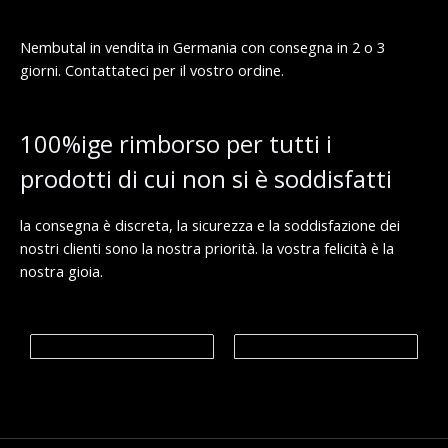
.
€
5
0
a
8
0
9
0
Nembutal in vendita in Germania con consegna in 2 o 3
8
.
giorni. Contattateci per il vostro ordine.
€
0
0
.
0
0
0
€
100%ige rimborso per tutti i
a
€
1
prodotti di cui non si è soddisfatti
,
9
9
la consegna è discreta, la sicurezza e la soddisfazione dei
9
.
nostri clienti sono la nostra priorità. la vostra felicità è la
0
nostra gioia.
0
€