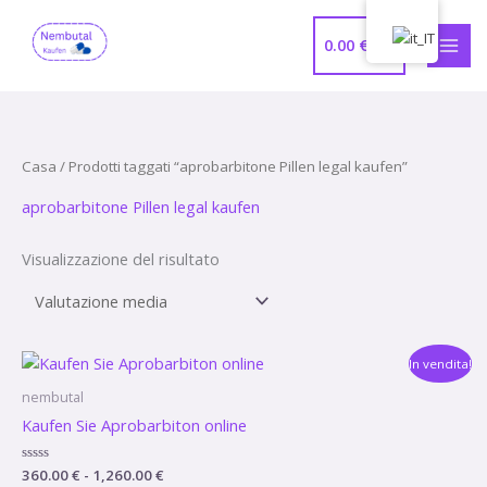
Vai
MEN
al
0.00
€
PRIN
contenuto
Casa
/ Prodotti taggati “aprobarbitone Pillen legal kaufen”
aprobarbitone Pillen legal kaufen
Visualizzazione del risultato
Fascia
In vendita!
di
prezzo:
nembutal
da
Kaufen Sie Aprobarbiton online
360.00 €
a
1,260.00 €
Valutato
360.00
€
-
1,260.00
€
0