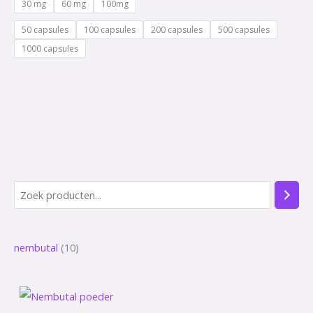
30 mg
60 mg
100mg
50 capsules
100 capsules
200 capsules
500 capsules
1000 capsules
Z
1
o
0
e
p
nembutal
10
k
r
e
o
n
d
P
r
u