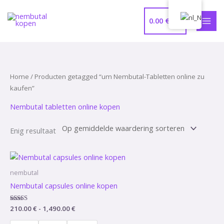
Ga
HOO
naar
0.00
€
de
inhoud
Home
/ Producten getagged “um Nembutal-Tabletten online zu
kaufen”
Nembutal tabletten online kopen
Enig resultaat
Prijsklasse:
210.00 €
tot
nembutal
1,490.00 €
Nembutal capsules online kopen
Waardering
210.00
€
-
1,490.00
€
4.75
uit 5