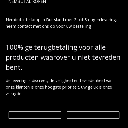
NEMBUTAL KOPEN
0
t
.
0
9
0
8
0
€
0
Nembutal te koop in Duitsland met 2 tot 3 dagen levering.
.
€
neem contact met ons op voor uw bestelling
0
t
0
o
t
€
1
100%ige terugbetaling voor alle
,
9
producten waarover u niet tevreden
9
9
bent.
.
0
0
de levering is discreet, de veiligheid en tevredenheid van
onze klanten is onze hoogste prioriteit. uw geluk is onze
€
vreugde