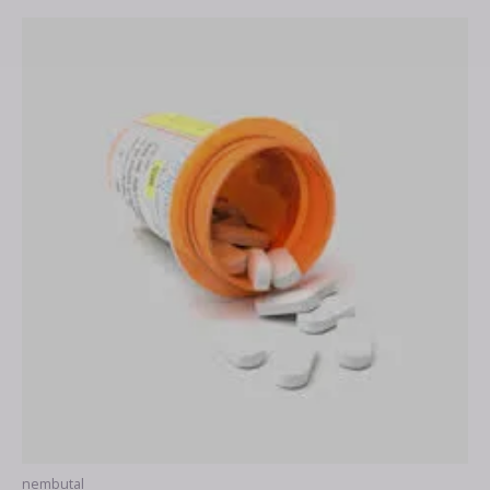
Zakres
cen:
od
210.00 €
do
980.00 €
nembutal