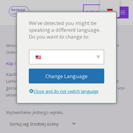
Przejdź
MEN
do
0.00
€
GŁÓ
treści
We've detected you might be
speaking a different language.
Do you want to change to:
Strona główna
/ Produkty otagowane „Kaufen Nembutal Pillen
Online”
Kup tabletki Nembutal online
Kaufen Nembutal Pillen Online Bestellen Sie Pillen mit
Change Language
Lieferung nach Hause. Am besten für Menschen, die nicht
gerne schlucken. Nur sicher und diskret. Ein Rezept kann von
Close and do not switch language
unserem Arzt ausgestellt werden.
Wyświetlanie jednego wyniku