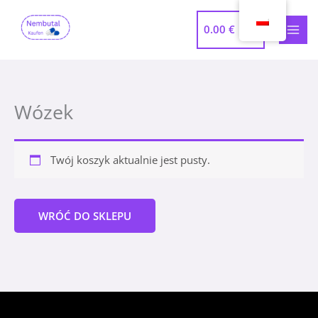
Przejdź
MEN
do
0.00
€
GŁÓ
treści
Wózek
Twój koszyk aktualnie jest pusty.
WRÓĆ DO SKLEPU