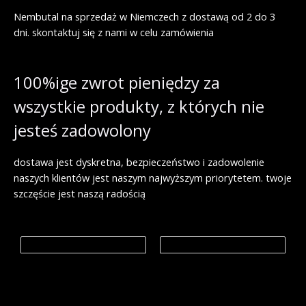
€
0
0
.
Nembutal na sprzedaż w Niemczech z dostawą od 2 do 3
0
€
dni. skontaktuj się z nami w celu zamówienia
0
d
o
€
1
,
100%ige zwrot pieniędzy za
9
9
wszystkie produkty, z których nie
9
.
jesteś zadowolony
0
0
dostawa jest dyskretna, bezpieczeństwo i zadowolenie
€
naszych klientów jest naszym najwyższym priorytetem. twoje
szczęście jest naszą radością