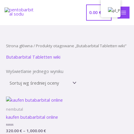
Przejdź
MEN
do
0.00
€
GŁÓ
treści
Strona główna
/ Produkty otagowane „Butabarbital Tabletten wiki”
Butabarbital Tabletten wiki
Wyświetlanie jednego wyniku
Zakres
cen:
od
nembutal
320.00 €
kaufen butabarbital online
do
1,000.00 €
Oceniono
320.00
€
–
1,000.00
€
0