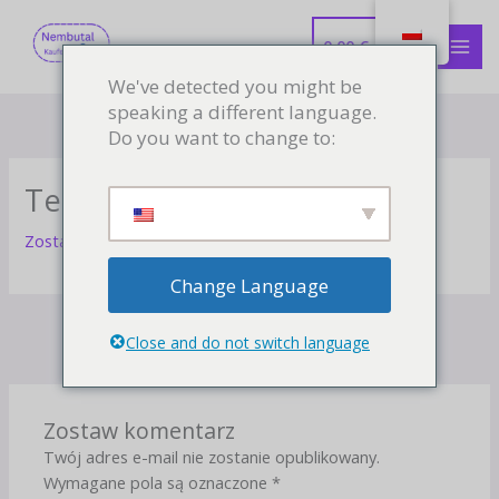
Przejdź
MEN
do
0.00
€
GŁÓ
treści
We've detected you might be
speaking a different language.
Do you want to change to:
Test
Zostaw komentarz
/
Uncategorized
/ Przez
flexdas
Change Language
Next Wpis
→
Close and do not switch language
Zostaw komentarz
Twój adres e-mail nie zostanie opublikowany.
Wymagane pola są oznaczone
*